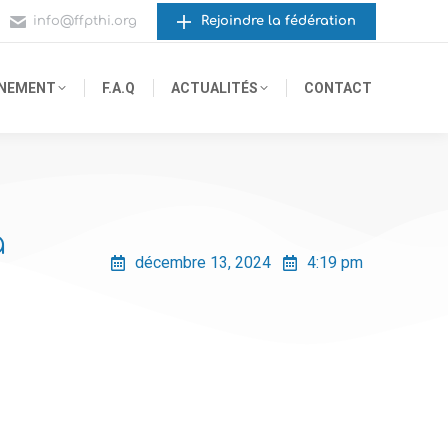
info@ffpthi.org
Rejoindre la fédération
GNEMENT
F.A.Q
ACTUALITÉS
CONTACT
a
décembre 13, 2024
4:19 pm