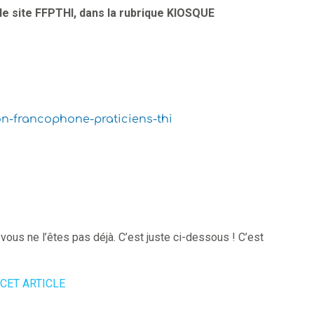
r le site FFPTHI, dans la rubrique KIOSQUE
15 JANVIER 2022. VANNES.
SÉMINAIRE DE LA
on-francophone-praticiens-thi
FÉDÉRATION. UN KIT DE
SAUVEGARDE pour le-la
praticien-ne
si vous ne l’êtes pas déjà. C’est juste ci-dessous ! C’est
CET ARTICLE