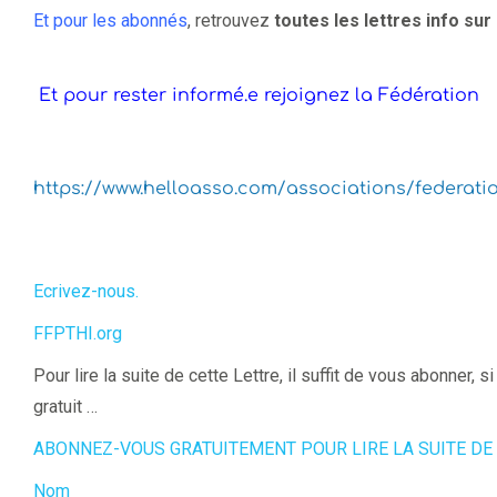
Et pour les abonnés
, retrouvez
toutes les lettres info su
 PLEINE
Et pour rester informé.e rejoignez la Fédération
égrative
https://www.helloasso.com/associations/federati
L’HYPNOSE EN
RÉANIMATION
Ecrivez-nous.
FFPTHI.org
Pour lire la suite de cette Lettre, il suffit de vous abonner, 
gratuit …
ABONNEZ-VOUS GRATUITEMENT POUR LIRE LA SUITE DE 
Nom