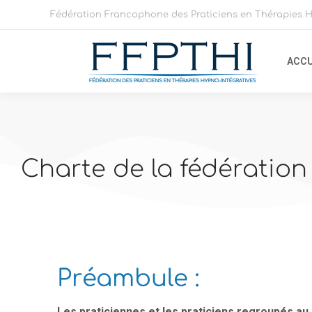
Fédération Francophone des Praticiens en Thérapies H
ACCU
Charte de la fédération
Préambule :
Les praticiennes et les praticiens regroupés au 