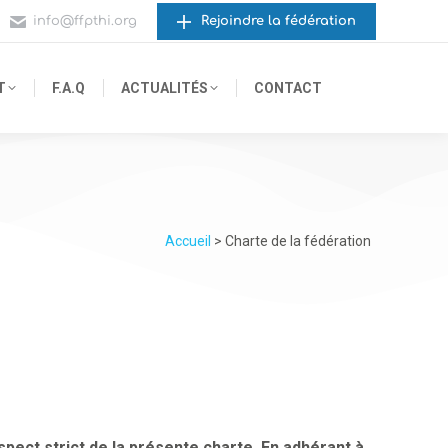
info@ffpthi.org
Rejoindre la fédération
T
F.A.Q
ACTUALITÉS
CONTACT
Accueil
> Charte de la fédération
spect strict de la présente charte. En adhérant à