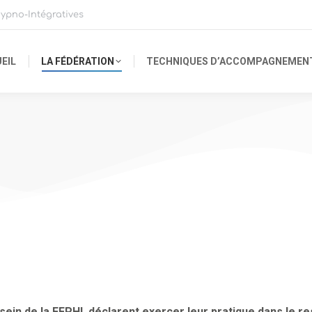
ypno-Intégratives
EIL
LA FÉDÉRATION
TECHNIQUES D’ACCOMPAGNEMEN
sein de la FFPHI, déclarent exercer leur pratique dans le re