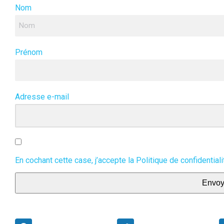
Nom
LA MÉDITATION DE PLEI
CONSCIENCE, une
pratique hypno-intégrat
Prénom
?
Adresse e-mail
En cochant cette case, j’accepte la
Politique de confidentiali
Envoy