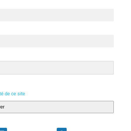
NE
ive
L’HYPNOSE EN
RÉANIMATION
té de ce site
er