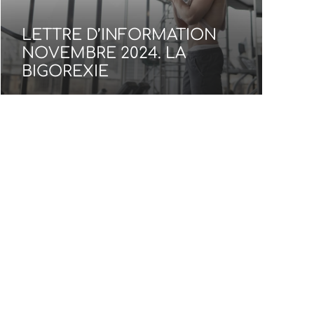
LETTRE D’INFORMATION
LE
NOVEMBRE 2024. LA
SE
BIGOREXIE
20