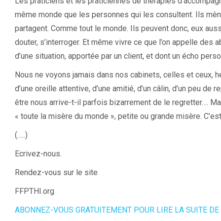
Les praticiens et les praticiennes de thérapies d’accompa
même monde que les personnes qui les consultent. Ils mènent
partagent. Comme tout le monde. Ils peuvent donc, eux aussi
douter, s’interroger. Et même vivre ce que l’on appelle des a
d’une situation, apportée par un client, et dont un écho perso
Nous ne voyons jamais dans nos cabinets, celles et ceux, h
d’une oreille attentive, d’une amitié, d’un câlin, d’un peu d
être nous arrive-t-il parfois bizarrement de le regretter…. Mais
« toute la misère du monde », petite ou grande misère. C’est
(…..)
Ecrivez-nous.
Rendez-vous sur le site
FFPTHI.org
agner,
ABONNEZ-VOUS GRATUITEMENT POUR LIRE LA SUITE DE 
 ….