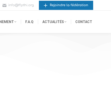
info@ffpthi.org
Rejoindre la fédération
GNEMENT
F.A.Q
ACTUALITÉS
CONTACT